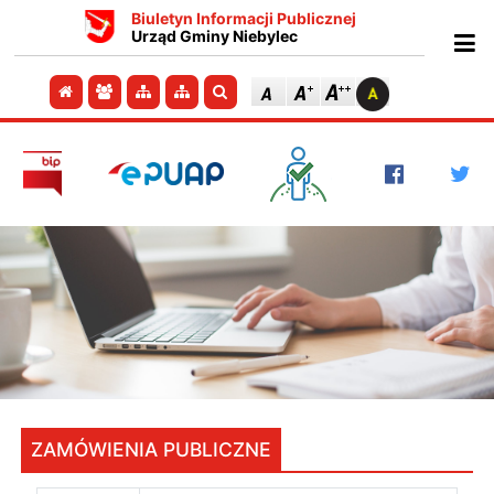
Biuletyn Informacji Publicznej
Urząd Gminy Niebylec
Ot
Przejdź do strony głównej
Przejdź do redakcji
Przejdź do mapy strony
Przejdź do mapy strony
Szukaj
ZAMÓWIENIA PUBLICZNE