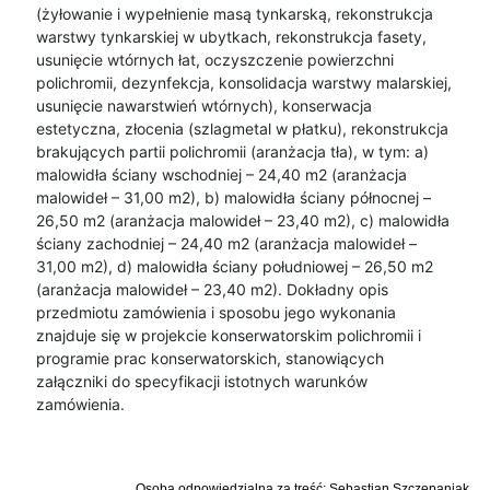
(żyłowanie i wypełnienie masą tynkarską, rekonstrukcja
warstwy tynkarskiej w ubytkach, rekonstrukcja fasety,
usunięcie wtórnych łat, oczyszczenie powierzchni
polichromii, dezynfekcja, konsolidacja warstwy malarskiej,
usunięcie nawarstwień wtórnych), konserwacja
estetyczna, złocenia (szlagmetal w płatku), rekonstrukcja
brakujących partii polichromii (aranżacja tła), w tym: a)
malowidła ściany wschodniej – 24,40 m2 (aranżacja
malowideł – 31,00 m2), b) malowidła ściany północnej –
26,50 m2 (aranżacja malowideł – 23,40 m2), c) malowidła
ściany zachodniej – 24,40 m2 (aranżacja malowideł –
31,00 m2), d) malowidła ściany południowej – 26,50 m2
(aranżacja malowideł – 23,40 m2). Dokładny opis
przedmiotu zamówienia i sposobu jego wykonania
znajduje się w projekcie konserwatorskim polichromii i
programie prac konserwatorskich, stanowiących
załączniki do specyfikacji istotnych warunków
zamówienia.
Osoba odpowiedzialna za treść: Sebastian Szczepaniak