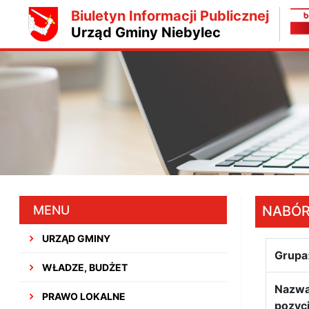
Biuletyn Informacji Publicznej
Urząd Gminy Niebylec
MENU
NABÓ
URZĄD GMINY
Grupa
WŁADZE, BUDŻET
Nazw
PRAWO LOKALNE
pozycj