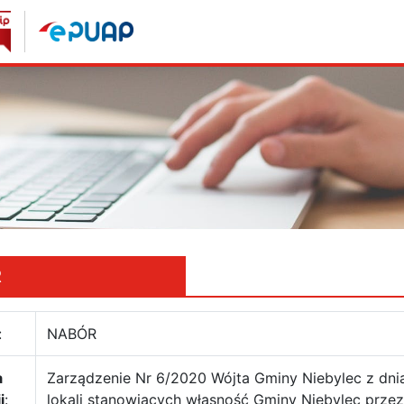
R
:
NABÓR
a
Zarządzenie Nr 6/2020 Wójta Gminy Niebylec z dnia
i
:
lokali stanowiących własność Gminy Niebylec prze