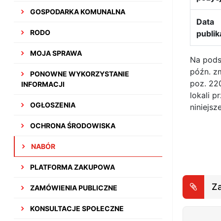
GOSPODARKA KOMUNALNA
Data
RODO
publik
MOJA SPRAWA
Na podst
późn. zm
PONOWNE WYKORZYSTANIE
poz. 22
INFORMACJI
lokali 
OGŁOSZENIA
niniejsz
OCHRONA ŚRODOWISKA
NABÓR
PLATFORMA ZAKUPOWA
Za
ZAMÓWIENIA PUBLICZNE
KONSULTACJE SPOŁECZNE