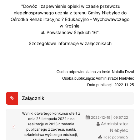
"Dowóz i zapewnienie opieki w czasie przewozu
niepełnosprawnego ucznia z terenu Gminy Niebylec do
Ośrodka Rehabilitacyjno ? Edukacyjno - Wychowawczego
w Krośnie,
ul. Powstańców Śląskich 16".
Szczegółowe informacje w załącznikach
Osoba odpowiedzialna za treść: Natalia Drzał
Osoba publikująca: Administrator Niebylec
Data publikacji: 2022-11-25
Załączniki
Wyniki otwartego konkursu ofert z
2022-12-19 | 09:57:22
dnia 25 listopada 2022 r. na
Administrator
realizację w 2023 r. zadania
publicznego z zakresu: nauki,
Niebylec
szkolnictwa wyższego edukacji,
Ilość pobrań: 5
oświaty i wychowania.