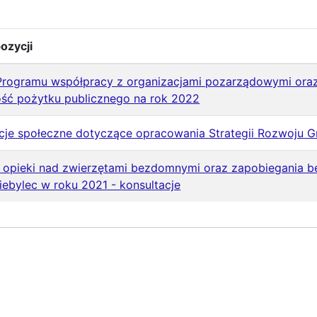
ozycji
 Programu współpracy z organizacjami pozarządowymi or
ość pożytku publicznego na rok 2022
cje społeczne dotyczące opracowania Strategii Rozwoju 
 opieki nad zwierzętami bezdomnymi oraz zapobiegania be
ebylec w roku 2021 - konsultacje