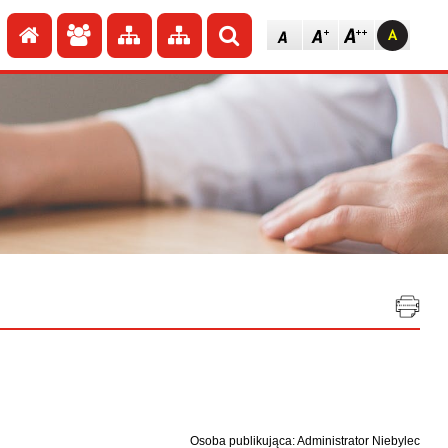
Przejdź do strony głównej
Przejdź do redakcji
Przejdź do mapy strony
Przejdź do mapy strony
Szukaj
Osoba publikująca: Administrator Niebylec