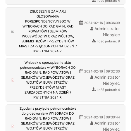
Ilość pobrań: 4
ZGŁOSZENIE ZAMIARU
GŁOSOWANIA
KORESPONDENCYJNEGO W
2024-02-16 | 09:36:09
WYBORACH DO RAD GMIN, RAD
Administrator
POWIATÓW I SEJMIKÓW
Niebylec
WOJEWÓDZTW ORAZ WÓJTÓW,
Ilość pobrań: 9
BURMISTRZÓW I PREZYDENTÓW
MIAST ZARZĄDZONYCH NA DZIEŃ 7
KWIETNIA 2024 R.
Wniosek o sporządzenie aktu
pełnomocnictwa w WYBORACH DO
2024-02-16 | 09:32:30
RAD GMIN, RAD POWIATÓW I
Administrator
SEJMIKÓW WOJEWÓDZTW ORAZ
WÓJTÓW, BURMISTRZÓW I
Niebylec
PREZYDENTÓW MIAST
Ilość pobrań: 4
ZARZĄDZONYCH NA DZIEŃ 7
KWIETNIA 2024 R.
Zgoda na przyjęcie pełnomocnictwa
do głosowania w WYBORACH DO
2024-02-16 | 09:30:44
RAD GMIN, RAD POWIATÓW I
Administrator
SEJMIKÓW WOJEWÓDZTW ORAZ
WÓJTÓW, BURMISTRZÓW I
Niebylec