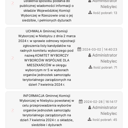
Administrator
ustalenia sposobu podania do
publicznej wiadomości informacji o
Niebylec
składzie Wojewódzkiej Komisji
Ilość pobrań: 13
Wyborczej w Rzeszowie oraz o jej
siedzibie, i pełnionych dyżurach
UCHWAŁA Gminnej Komisji
Wyborczej w Niebylcu z dnia 2 marca
2024 r. w sprawie odmowy rejestracji
zgłoszenia listy kandydatów na
2024-03-02 | 14:40:23
radnych komitetu wyborczego pod
Administrator
nazwą KOMITET WYBORCZY
WYBORCÓW WSPÓLNIE DLA
Niebylec
MIESZKAŃCÓW w okręgu
Ilość pobrań: 71
wyborczym nr 5 w wyborach
organów jednostek samorządu
terytorialnego zarządzonych na
dzień 7 kwietnia 2024 r.
INFORMACJA Gminnej Komisji
Wyborczej w Niebylcu powołanej w
2024-02-28 | 16:14:17
celu przeprowadzenia wyborów
Administrator
organów jednostek samorządu
Niebylec
terytorialnego zarządzonych na
Ilość pobrań: 45
dzień 7 kwietnia 2024 r. o składzie,
siedzibie i dyżurach