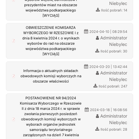
Niebylec
prezydentów miast na obszarze
Ilość pobrań: 14
województwa podkarpackiego
[WYCIĄG]
OBWIESZCZENIE KOMISARZA
2024-04-10 | 08:29:54
WYBORCZEGO W RZESZOWIE I z
Administrator
dnia 8 kwietnia 2024 r. o wynikach
wyborów do rad na obszarze
Niebylec
województwa podkarpackiego
Ilość pobrań: 30
[WYCIĄG]
2024-03-20 | 13:42:44
Informacja o aktualnych składach
Administrator
obwodowych komisji wyborczych na
Niebylec
obszarze właściwości
Ilość pobrań: 247
POSTANOWIENIE NR 94/2024
Komisarza Wyborczego w Rzeszowie
II z dnia 18 marca 2024 r. w sprawie
2024-03-18 | 16:08:56
zwołania pierwszych posiedzeń
Administrator
obwodowych komisji wyborczych w
Niebylec
wyborach organów jednostek
Ilość pobrań: 28
samorządu terytorialnego
zarządzonych na dzień 7 kwietnia