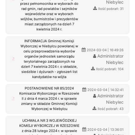
Niebylec
przez pełnomocnika w wyborach do
Ilość pobrań: 31
rad gmin, rad powiatów i sejmików
województw oraz w wyborach
wójtów, burmistrzów i prezydentów
miast zarządzonych na dzień 7
kwietnia 2024 r.
INFORMACJA Gminnej Komisji
Wyborczej w Niebylcu powołanej w
2024-03-04 | 16:49:26
celu przeprowadzenia wyborów
Administrator
organów jednostek samorządu
terytorialnego zarządzonych na
Niebylec
dzień 7 kwietnia 2024 r. o składzie,
Ilość pobrań: 104
siedzibie i dyżurach - zgłoszeń list
kandydatów na wójta
POSTANOWIENIE NR 85/2024
2024-03-04 | 14:32:41
Komisarza Wyborczego w Rzeszowie
Administrator
II z dnia 4 marca 2024 r. w sprawie
Niebylec
zmiany w składzie Gminnej Komisji
Ilość pobrań: 43
Wyborczej w Niebylcu
UCHWAŁA NR 3 WOJEWÓDZKIEJ
KOMISJI WYBORCZEJ W RZESZOWIE
2024-03-04 | 13:36:01
z dnia 28 lutego 2024 r. w sprawie