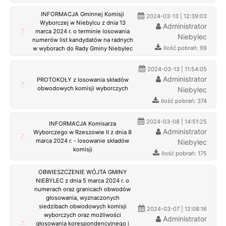
INFORMACJA Gminnej Komisji
2024-03-13 | 12:39:03
Wyborczej w Niebylcu z dnia 13
Administrator
marca 2024 r. o terminie losowania
Niebylec
numerów list kandydatów na radnych
Ilość pobrań: 99
w wyborach do Rady Gminy Niebylec
2024-03-13 | 11:54:05
Administrator
PROTOKOŁY z losowania składów
obwodowych komisji wyborczych
Niebylec
Ilość pobrań: 374
2024-03-08 | 14:51:25
INFORMACJA Komisarza
Administrator
Wyborczego w Rzeszowie II z dnia 8
marca 2024 r. - losowanie składów
Niebylec
komisji
Ilość pobrań: 175
OBWIESZCZENIE WÓJTA GMINY
NIEBYLEC z dnia 5 marca 2024 r. o
numerach oraz granicach obwodów
głosowania, wyznaczonych
siedzibach obwodowych komisji
2024-03-07 | 12:08:16
wyborczych oraz możliwości
Administrator
głosowania korespondencyjnego i