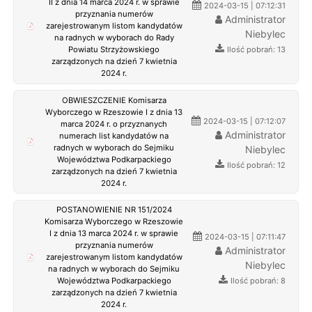
II z dnia 14 marca 2024 r. w sprawie
2024-03-15 | 07:12:31
przyznania numerów
Administrator
zarejestrowanym listom kandydatów
Niebylec
na radnych w wyborach do Rady
Ilość pobrań: 13
Powiatu Strzyżowskiego
zarządzonych na dzień 7 kwietnia
2024 r.
OBWIESZCZENIE Komisarza
Wyborczego w Rzeszowie I z dnia 13
2024-03-15 | 07:12:07
marca 2024 r. o przyznanych
Administrator
numerach list kandydatów na
radnych w wyborach do Sejmiku
Niebylec
Województwa Podkarpackiego
Ilość pobrań: 12
zarządzonych na dzień 7 kwietnia
2024 r.
POSTANOWIENIE NR 151/2024
Komisarza Wyborczego w Rzeszowie
I z dnia 13 marca 2024 r. w sprawie
2024-03-15 | 07:11:47
przyznania numerów
Administrator
zarejestrowanym listom kandydatów
Niebylec
na radnych w wyborach do Sejmiku
Ilość pobrań: 8
Województwa Podkarpackiego
zarządzonych na dzień 7 kwietnia
2024 r.