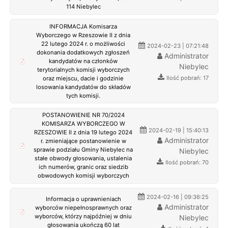
114 Niebylec
INFORMACJA Komisarza
Wyborczego w Rzeszowie II z dnia
22 lutego 2024 r. o możliwości
2024-02-23 | 07:21:48
dokonania dodatkowych zgłoszeń
Administrator
kandydatów na członków
Niebylec
terytorialnych komisji wyborczych
Ilość pobrań: 17
oraz miejscu, dacie i godzinie
losowania kandydatów do składów
tych komisji.
POSTANOWIENIE NR 70/2024
KOMISARZA WYBORCZEGO W
2024-02-19 | 15:40:13
RZESZOWIE II z dnia 19 lutego 2024
Administrator
r. zmieniające postanowienie w
sprawie podziału Gminy Niebylec na
Niebylec
stałe obwody głosowania, ustalenia
Ilość pobrań: 70
ich numerów, granic oraz siedzib
obwodowych komisji wyborczych
2024-02-16 | 09:36:25
Informacja o uprawnieniach
Administrator
wyborców niepełnosprawnych oraz
wyborców, którzy najpóźniej w dniu
Niebylec
głosowania ukończą 60 lat