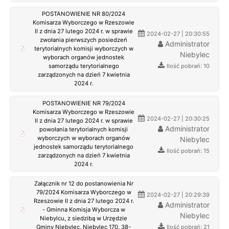
POSTANOWIENIE NR 80/2024
Komisarza Wyborczego w Rzeszowie
II z dnia 27 lutego 2024 r. w sprawie
2024-02-27 | 20:30:55
zwołania pierwszych posiedzeń
Administrator
terytorialnych komisji wyborczych w
Niebylec
wyborach organów jednostek
Ilość pobrań: 10
samorządu terytorialnego
zarządzonych na dzień 7 kwietnia
2024 r.
POSTANOWIENIE NR 79/2024
Komisarza Wyborczego w Rzeszowie
2024-02-27 | 20:30:25
II z dnia 27 lutego 2024 r. w sprawie
Administrator
powołania terytorialnych komisji
wyborczych w wyborach organów
Niebylec
jednostek samorządu terytorialnego
Ilość pobrań: 15
zarządzonych na dzień 7 kwietnia
2024 r.
Załącznik nr 12 do postanowienia Nr
79/2024 Komisarza Wyborczego w
2024-02-27 | 20:29:39
Rzeszowie II z dnia 27 lutego 2024 r.
Administrator
- Gminna Komisja Wyborcza w
Niebylec
Niebylcu, z siedzibą w Urzędzie
Ilość pobrań: 21
Gminy Niebylec, Niebylec 170, 38-