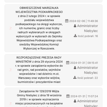
OBWIESZCZENIE MARSZAŁKA
WOJEWÓDZTWA PODKARPACKIEGO
z dnia 2 lutego 2024 r. w sprawie
podziału województwa
2024-02-06 | 11:49:36
podkarpackiego na okręgi wyborcze,
Administrator
ich numerów, granic oraz liczby
Niebylec
radnych wybieranych w okręgach
Ilość pobrań: 16
wyborczych w wyborach do Sejmiku
Województwa Podkarpackiego oraz
siedziby Wojewódzkiej Komisji
Wyborczej w Rzeszowie.
ROZPORZĄDZENIE PREZESA RADY
MINISTRÓW z dnia 29 stycznia 2024
2024-01-31 | 09:15:41
r. w sprawie zarządzenia wyborów do
Administrator
rad gmin, rad powiatów, sejmików
Niebylec
województw i rad dzielnic m.st.
Ilość pobrań: 22
Warszawy oraz wyborów wójtów,
burmistrzów i prezydentów miast
Zarządzenie Nr 129/2019 Wójta
Gminy Niebylec z dnia 19 września
2024-01-31 | 11:07:24
2019 r. w sprawie wyznaczenia
Administrator
miejsc przeznaczonych na bezpłatne
Niebylec