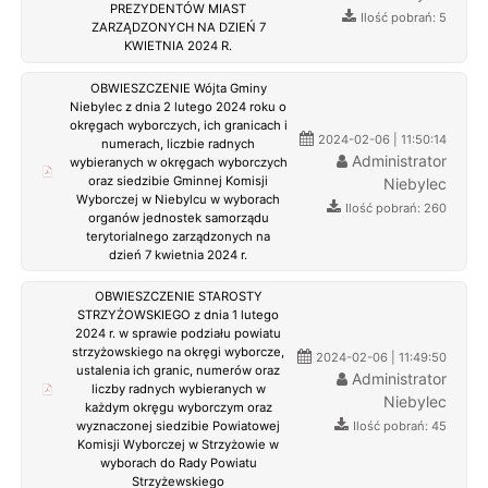
PREZYDENTÓW MIAST
Ilość pobrań: 5
ZARZĄDZONYCH NA DZIEŃ 7
KWIETNIA 2024 R.
OBWIESZCZENIE Wójta Gminy
Niebylec z dnia 2 lutego 2024 roku o
okręgach wyborczych, ich granicach i
2024-02-06 | 11:50:14
numerach, liczbie radnych
Administrator
wybieranych w okręgach wyborczych
oraz siedzibie Gminnej Komisji
Niebylec
Wyborczej w Niebylcu w wyborach
Ilość pobrań: 260
organów jednostek samorządu
terytorialnego zarządzonych na
dzień 7 kwietnia 2024 r.
OBWIESZCZENIE STAROSTY
STRZYŻOWSKIEGO z dnia 1 lutego
2024 r. w sprawie podziału powiatu
strzyżowskiego na okręgi wyborcze,
2024-02-06 | 11:49:50
ustalenia ich granic, numerów oraz
Administrator
liczby radnych wybieranych w
Niebylec
każdym okręgu wyborczym oraz
Ilość pobrań: 45
wyznaczonej siedzibie Powiatowej
Komisji Wyborczej w Strzyżowie w
wyborach do Rady Powiatu
Strzyżewskiego