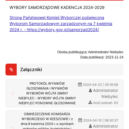
WYBORY SAMORZĄDOWE KADENCJA 2024-2029
Strona Państwowej Komisji Wyborczej poświęcona
Wyborom Samorządowym zarządzonym na 7 kwietnia
2024 r. - https://wybory.gov.pl/samorzad2024/
Osoba publikująca: Administrator Niebylec
Data publikacji: 2023-11-24
Załączniki
PROTOKÓŁ WYNIKÓW
2024-04-22 | 00:16:08
GŁOSOWANIA I WYNIKÓW
Administrator
WYBORÓW WÓJTA GMINY
Niebylec
NIEBYLEC - WYBORY WÓJTA GMINY
Ilość pobrań: 63
NIEBYLEC PONOWNE GŁOSOWANIE
OBWIESZCZENIE KOMISARZA
WYBORCZEGO W RZESZOWIE I z
2024-04-10 | 08:30:37
dnia 8 kwietnia 2024 r. o wynikach
Administrator
wyborów wójtów, burmistrzów i