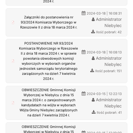
2024 r.
2024-03-18 | 16:08:31
Załączniki do postanowienia nr
Administrator
93/2024 Komisarza Wyborczego w
Niebylec
Rzeszowie II z dnia 18 marca 2024 r.
Ilość pobrań: 42
POSTANOWIENIE NR 93/2024
Komisarza Wyborczego w Rzeszowie
2024-03-18 | 16:08:13
II z dnia 18 marca 2024 r. w sprawie
Administrator
powołania obwodowych komisji
wyborczych w wyborach organów
Niebylec
jednostek samorządu terytorialnego
Ilość pobrań: 151
zarządzonych na dzień 7 kwietnia
2024 r.
OBWIESZCZENIE Gminnej Komisji
2024-03-15 | 12:22:13
Wyborczej w Niebylcu z dnia 15
Administrator
marca 2024 r. o zarejestrowanych
kandydatach na wójta w wyborach
Niebylec
Wójta Gminy Niebylec zarządzonych
Ilość pobrań: 41
na dzień 7 kwietnia 2024 r.
OBWIESZCZENIE Gminnej Komisji
Wyborczej w Niebylcu z dnia 15