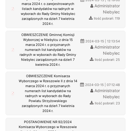
2024-03-15 | 12:19:00
marca 2024 r. o zarejestrowanych
Administrator
listach kandydatów na radnych w
Niebylec
wyborach do Rady Gminy Niebylec
Ilość pobrań: 119
zarządzonych na dzień 7 kwietnia
2024 r.
OBWIESZCZENIE Gminnej Komisji
Wyborczej w Niebylcu z dnia 15
2024-03-15 | 12:13:54
marca 2024 r. o przyznanych
Administrator
numerach list kandydatów na
Niebylec
radnych w wyborach do Rady Gminy
Ilość pobrań: 25
Niebylec zarządzonych na dzień 7
kwietnia 2024 r.
OBWIESZCZENIE Komisarza
Wyborczego w Rzeszowie II z dnia 14
2024-03-15 | 07:12:48
marca 2024 r. o przyznanych
Administrator
numerach list kandydatów na
radnych w wyborach do Rady
Niebylec
Powiatu Strzyżowskiego
Ilość pobrań: 23
zarządzonych na dzień 7 kwietnia
2024 r.
POSTANOWIENIE NR 92/2024
Komisarza Wyborczego w Rzeszowie