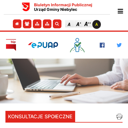
Biuletyn Informacji Publicznej
Urząd Gminy Niebylec
Ot
Przejdź do strony głównej
Przejdź do redakcji
Przejdź do mapy strony
Przejdź do mapy strony
Szukaj
KONSULTACJE SPOłECZNE