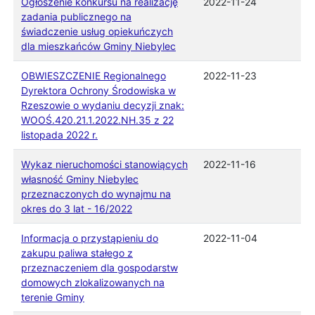
Ogłoszenie konkursu na realizację
2022-11-24
zadania publicznego na
świadczenie usług opiekuńczych
dla mieszkańców Gminy Niebylec
OBWIESZCZENIE Regionalnego
2022-11-23
Dyrektora Ochrony Środowiska w
Rzeszowie o wydaniu decyzji znak:
WOOŚ.420.21.1.2022.NH.35 z 22
listopada 2022 r.
Wykaz nieruchomości stanowiących
2022-11-16
własność Gminy Niebylec
przeznaczonych do wynajmu na
okres do 3 lat - 16/2022
Informacja o przystąpieniu do
2022-11-04
zakupu paliwa stałego z
przeznaczeniem dla gospodarstw
domowych zlokalizowanych na
terenie Gminy