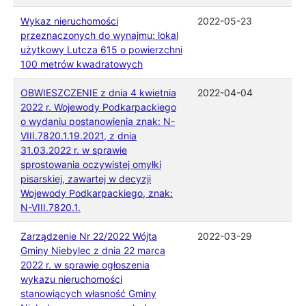
Wykaz nieruchomości
2022-05-23
przeznaczonych do wynajmu: lokal
użytkowy Lutcza 615 o powierzchni
100 metrów kwadratowych
OBWIESZCZENIE z dnia 4 kwietnia
2022-04-04
2022 r. Wojewody Podkarpackiego
o wydaniu postanowienia znak: N-
VIII.7820.1.19.2021, z dnia
31.03.2022 r. w sprawie
sprostowania oczywistej omyłki
pisarskiej, zawartej w decyzji
Wojewody Podkarpackiego, znak:
N-VIII.7820.1.
Zarządzenie Nr 22/2022 Wójta
2022-03-29
Gminy Niebylec z dnia 22 marca
2022 r. w sprawie ogłoszenia
wykazu nieruchomości
stanowiących własność Gminy