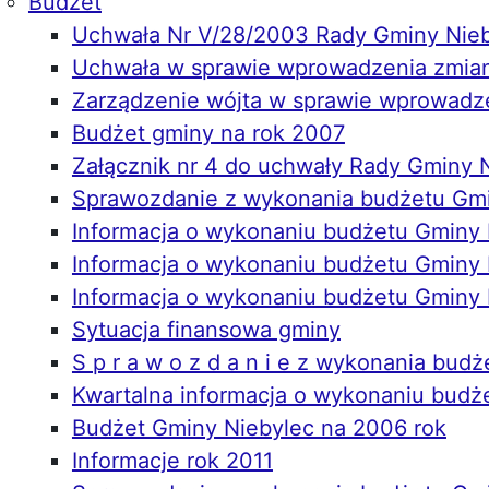
Budżet
Uchwała Nr V/28/2003 Rady Gminy Nieby
Uchwała w sprawie wprowadzenia zmian
Zarządzenie wójta w sprawie wprowadz
Budżet gminy na rok 2007
Załącznik nr 4 do uchwały Rady Gminy N
Sprawozdanie z wykonania budżetu Gmi
Informacja o wykonaniu budżetu Gminy 
Informacja o wykonaniu budżetu Gminy N
Informacja o wykonaniu budżetu Gminy N
Sytuacja finansowa gminy
S p r a w o z d a n i e z wykonania bud
Kwartalna informacja o wykonaniu budże
Budżet Gminy Niebylec na 2006 rok
Informacje rok 2011