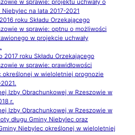
zowie w sprawie: projektu uchwały o
 Niebylec na lata 2017-2021
a 2016 roku Składu Orzekającego
zowie w sprawie: optnu o możliwości
stawionego w projekcie uchwały
.
o 2017 roku Składu Orzekającego
zowie w sprawie: prawidłowości
określonej w wieloletniej prognozie
-2021.
nej Izby Obrachunkowej w Rzeszowie w
18 r.
nej Izby Obrachunkowej w Rzeszowie w
oty długu Gminy Niebylec oraz
miny Niebylec określonej w wieloletniej