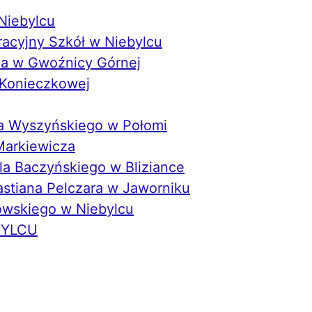
Niebylcu
acyjny Szkół w Niebylcu
ia w Gwoźnicy Górnej
 Konieczkowej
na Wyszyńskiego w Połomi
Markiewicza
la Baczyńskiego w Bliziance
stiana Pelczara w Jaworniku
owskiego w Niebylcu
BYLCU