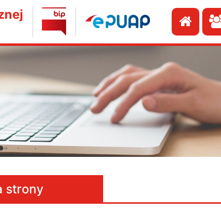
znej
Przej
 strony